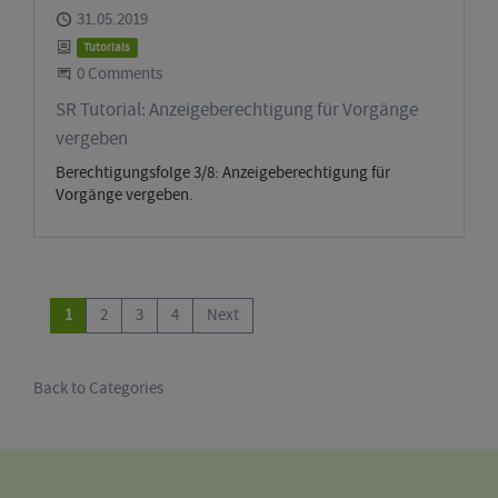
Published
31.05.2019
Category
Tutorials
Start the Conversation
0 Comments
SR Tutorial: Anzeigeberechtigung für Vorgänge
vergeben
Berechtigungsfolge 3/8: Anzeigeberechtigung für
Vorgänge vergeben.
1
2
3
4
Next
Back to Categories