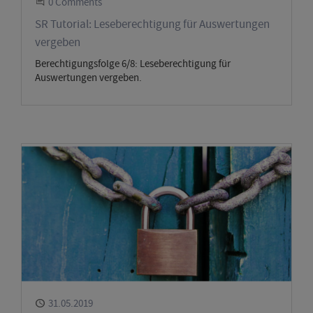
Start the Conversation
0 Comments
SR Tutorial: Leseberechtigung für Auswertungen
vergeben
Berechtigungsfolge 6/8: Leseberechtigung für
Auswertungen vergeben.
Published
31.05.2019