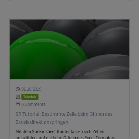
Published
01.10.2019
Category
Tutorials
Start the Conversation
0 Comments
SR Tutorial: Bestimmte Zelle beim Öffnen des
Excels direkt anspringen
Mit dem Spreadsheet Router lassen sich Zellen
auswählen, auf die beim Öffnen des Excel Formulars