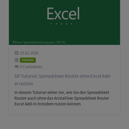
Published
15.01.2020
Category
Tutorials
Start the Conversation
0 Comments
SR Tutorial: Spreadsheet Router ohne Excel Add-
In nutzen
In diesem Tutorial sehen Sie, wie Sie den Spreadsheet
Router auch ohne das AristaFlow Spreadsheet Router
Excel Add-In trotzdem nutzen können.