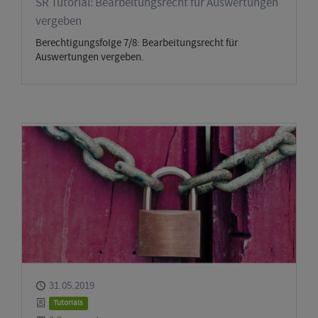
SR Tutorial: Bearbeitungsrecht für Auswertungen
vergeben
Berechtigungsfolge 7/8: Bearbeitungsrecht für
Auswertungen vergeben.
Published
31.05.2019
Category
Tutorials