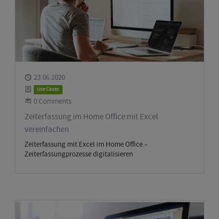
Published
23.06.2020
Category
Use Cases
Start the Conversation
0 Comments
Zeiterfassung im Home Office mit Excel
vereinfachen
Zeiterfassung mit Excel im Home Office –
Zeiterfassungprozesse digitalisieren